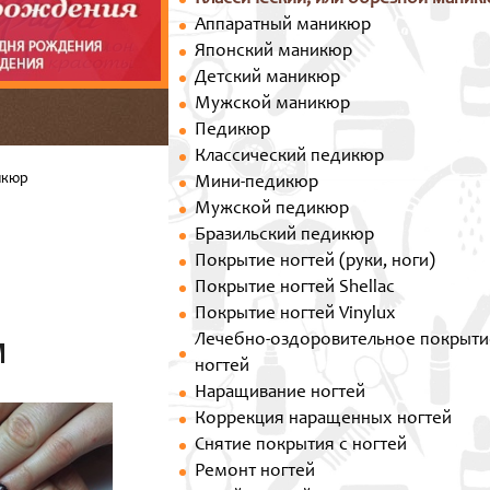
Аппаратный маникюр
Японский маникюр
Детский маникюр
Мужской маникюр
Педикюр
Классический педикюр
икюр
Мини-педикюр
Мужской педикюр
Бразильский педикюр
Покрытие ногтей (руки, ноги)
Покрытие ногтей Shellac
Покрытие ногтей Vinylux
м
Лечебно-оздоровительное покрыти
ногтей
Наращивание ногтей
Коррекция наращенных ногтей
Снятие покрытия с ногтей
Ремонт ногтей