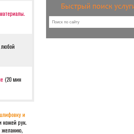
Быстрый поиск услуг
 материалы.
 любой
ие
(20 мин
шлифовку и
и кожей рук.
о желанию,