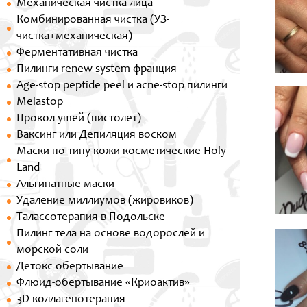
Механическая чистка лица
Комбинированная чистка (УЗ-
чистка+механическая)
Ферментативная чистка
Пилинги renew system франция
Age-stop peptide peel и acne-stop пилинги
Melastop
Прокол ушей (пистолет)
Ваксинг или Депиляция воском
Маски по типу кожи косметические Holy
Land
Альгинатные маски
Удаление миллиумов (жировиков)
Талассотерапия в Подольске
Пилинг тела на основе водорослей и
морской соли
Детокс обертывание
Флюид-обертывание «Криоактив»
3D коллагенотерапия