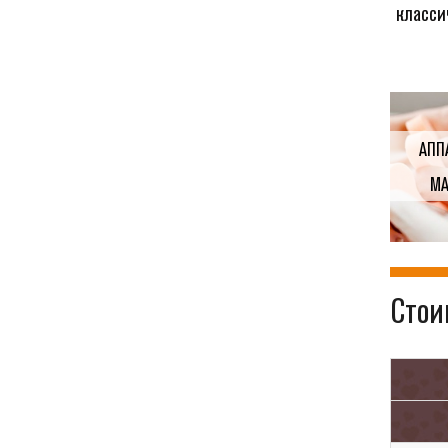
класси
АПП
М
Стои