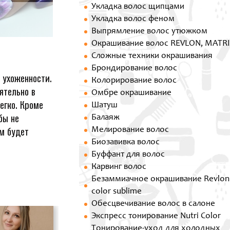
Укладка волос щипцами
Укладка волос феном
Выпрямление волос утюжком
Окрашивание волос REVLON, MATR
Сложные техники окрашивания
Брондирование волос
 ухоженности.
Колорирование волос
ятельно в
Омбре окрашивание
егко. Кроме
Шатуш
бы не
Балаяж
м будет
Мелирование волос
Биозавивка волос
Буффант для волос
Карвинг волос
Безаммиачное окрашивание Revlon
color sublime
Обесцвечивание волос в салоне
Экспресс тонирование Nutri Color
Тонирование-уход для холодных