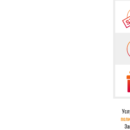
Усл
поли
За