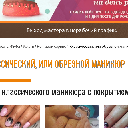
Выход мастера в нерабочий график.
асоты ФиФа
/
Услуги
/
Ногтевой сервис
/ Классический, или обрезной ман
ССИЧЕСКИЙ, ИЛИ ОБРЕЗНОЙ МАНИКЮР
 классического маникюра с покрытие