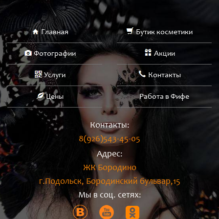
Главная
Бутик косметики
Фотографии
Акции
Услуги
Контакты
Цены
Работа в Фифе
Контакты:
8(926)543-45-05
Адрес:
ЖК Бородино
г.Подольск, Бородинский бульвар,15
Мы в соц. сетях: