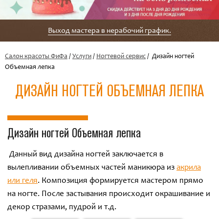
Выход мастера в нерабочий график.
Салон красоты ФиФа
/
Услуги
/
Ногтевой сервис
/ Дизайн ногтей
Объемная лепка
ДИЗАЙН НОГТЕЙ ОБЪЕМНАЯ ЛЕПКА
Дизайн ногтей Объемная лепка
Данный вид дизайна ногтей заключается в
вылепливании объемных частей маникюра из
акрила
или геля
. Композиция формируется мастером прямо
на ногте. После застывания происходит окрашивание и
декор стразами, пудрой и т.д.