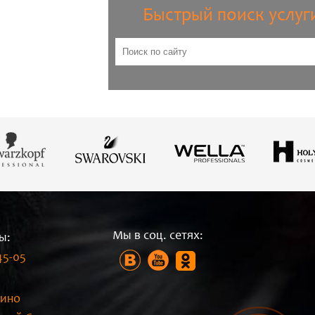
Быстрый поиск услуг
Мы в соц. сетях:
ы:
45-05
:
ино