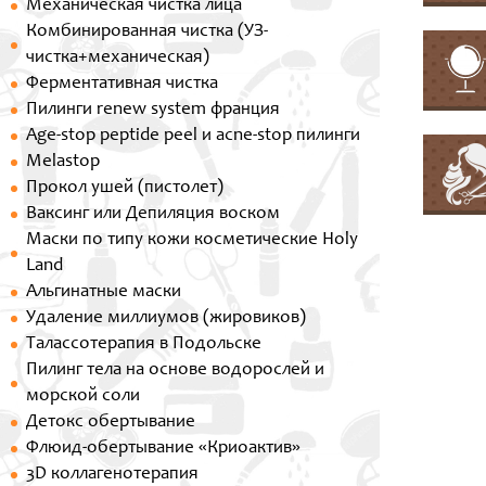
Механическая чистка лица
Комбинированная чистка (УЗ-
чистка+механическая)
Ферментативная чистка
Пилинги renew system франция
Age-stop peptide peel и acne-stop пилинги
Melastop
Прокол ушей (пистолет)
Ваксинг или Депиляция воском
Маски по типу кожи косметические Holy
Land
Альгинатные маски
Удаление миллиумов (жировиков)
Талассотерапия в Подольске
Пилинг тела на основе водорослей и
морской соли
Детокс обертывание
Флюид-обертывание «Криоактив»
3D коллагенотерапия