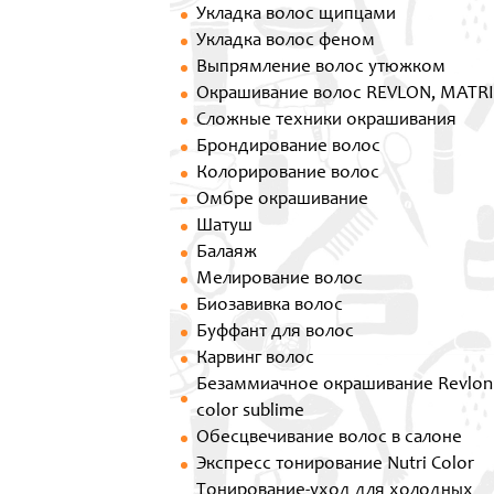
Укладка волос щипцами
Укладка волос феном
Выпрямление волос утюжком
Окрашивание волос REVLON, MATR
Сложные техники окрашивания
Брондирование волос
Колорирование волос
Омбре окрашивание
Шатуш
Балаяж
Мелирование волос
Биозавивка волос
Буффант для волос
Карвинг волос
Безаммиачное окрашивание Revlon
color sublime
Обесцвечивание волос в салоне
Экспресс тонирование Nutri Color
Тонирование-уход для холодных