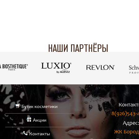
НАШИ ПАРТНЁРЫ
Контакт
Бутик косметики
8(926)543-
Акции
Адрес
ЖК Бород
Контакты